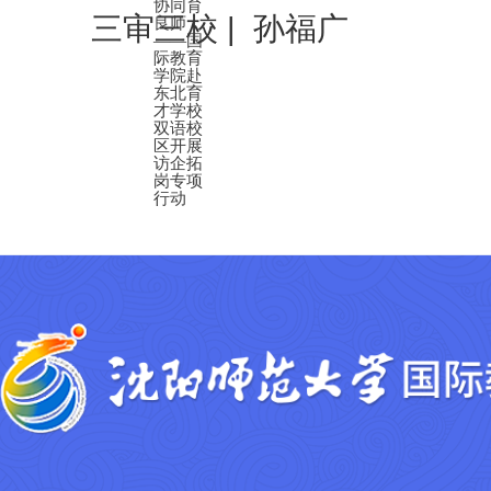
协同育
三审三校 | 孙福广
良师
——国
际教育
学院赴
东北育
才学校
双语校
区开展
访企拓
岗专项
行动