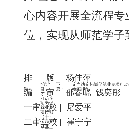
心内容开展全流程专
位，实现从师范学子
排 版 | 杨佳萍
上一
下一
“优企
定向访企拓岗促就业专项行动
篇：
篇：
引
专项行动
编 审 | 邵春晓 钱奕彤
才”定
向访企
拓岗促
一审一校 | 屠爱平
就业专
项行动
（十）
二审二校 | 崔宁宁
拓岗促
就业