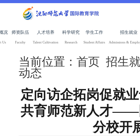
概况
师资队伍
人才培养
科学研究
学生工作
招生就业
t Us
Faculty
Talent Cultivation
Research
Student Affairs
Admissions & Empl
当前位置：
首页
招生就业-
动态
定向访企拓岗促就业
共育师范新人才——
分校开