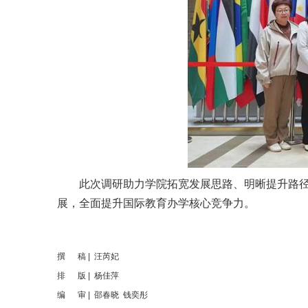
此次调研助力学院拓宽发展思路、明晰提升路径。
展，全面提升国际教育办学核心竞争力。
撰 稿 | 汪芮妃
排
版 | 杨佳萍
编 审 | 邵春晓 钱奕彤